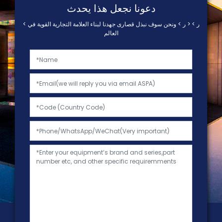
دعونا نجعل هذا يحدث
< ر > < ر > ونحن سوف نبذل قصارى جهدنا لبناء العلامة التجارية القوية في
العالم